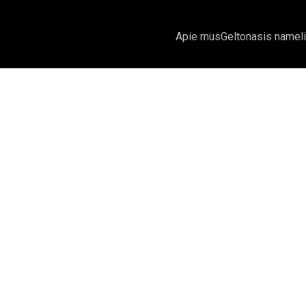
Apie mus
Geltonasis namel