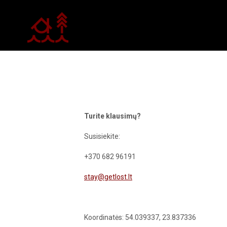
Turite klausimų?
Susisiekite:
+370 682 96191
stay@getlost.lt
Koordinatės: 54.039337, 23.837336