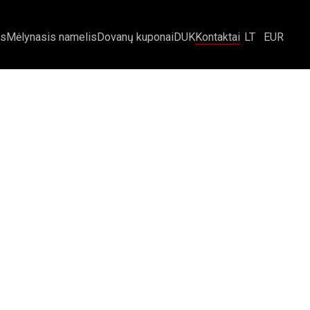
is
Mėlynasis namelis
Dovanų kuponai
DUK
Kontaktai
LT
EUR